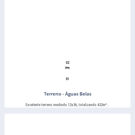
02
01
Terreno - Águas Belas
Excelente terreno medindo 12x36, totalizando 432m²…