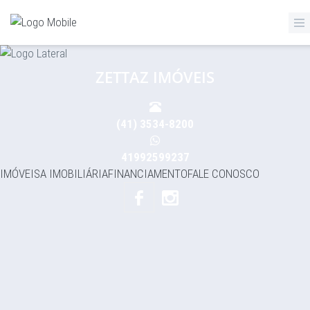
ZETTAZ Imóveis
ZETTAZ IMÓVEIS
(41) 3534-8200
41992599237
IMÓVEIS
A IMOBILIÁRIA
FINANCIAMENTO
FALE CONOSCO