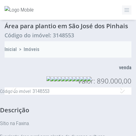
ZETTAZ Imóveis
Área para plantio em São José dos Pinhais
Código do imóvel: 3148553
Inicial
>
Imóveis
venda
Valor: 890.000,00
Anterior
Proxi
3148553
Código do imóvel:
Descrição
Sítio na Faxina.