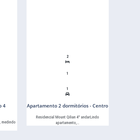
2
1
1
o 4
Apartamento 2 dormitórios - Centro
Residencial Mount Qilian 4° andarLindo
, medindo
apartamento,…