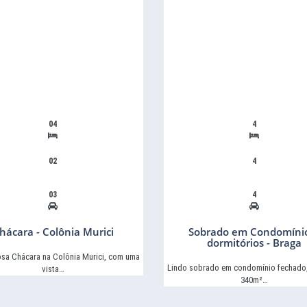
04
4
02
4
03
4
hácara - Colônia Murici
Sobrado em Condomíni
dormitórios - Braga
osa Chácara na Colônia Murici, com uma
Lindo sobrado em condomínio fechado
vista…
340m²…